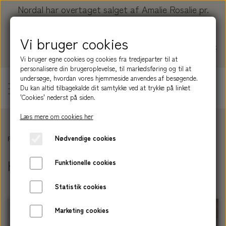
Nordal har overtaget salget af Amalie Rosalie pr.
01.01.2026.
Vi bruger cookies
Køb dine produkter her:
nordal.dk/collections/amalie-
rosalie
Vi bruger egne cookies og cookies fra tredjeparter til at
personalisere din brugeroplevelse, til markedsføring og til at
undersøge, hvordan vores hjemmeside anvendes af besøgende.
Du kan altid tilbagekalde dit samtykke ved at trykke på linket
'Cookies' nederst på siden.
Læs mere om cookies her
PRODUKTER
Nødvendige cookies
Forside
Forhandlerpriser - kræver B2B log in
HUDPLEJE (B2B)
SERIER
BLIV INSPIRERET
HUDPLEJE (B2B)
Funktionelle cookies
HÅRPLEJE
NATURE
OM AMALIE ROSALIE
Statistik cookies
SHAMPOOBAR
HUDPLEJE
GROUND
HISTORIEN
Marketing cookies
NORDAL
HÅND LOTION
BALSAMBAR
MEADOW
SÆBE