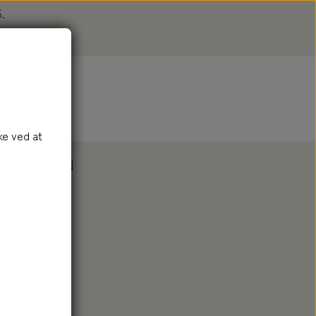
.
e
n
ke ved at
DAL
LOGIN
SÆBE
TILBEHØR
SÆBE
BAD
TILBEHØR SÆBE
SÆBESKÅLE
ÆTERISKE OLIER