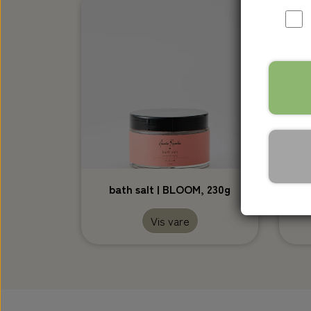
VEGANSKE PRODUKTER
ALLE PRODUKTER
bath salt | BLOOM, 230g
Vis vare