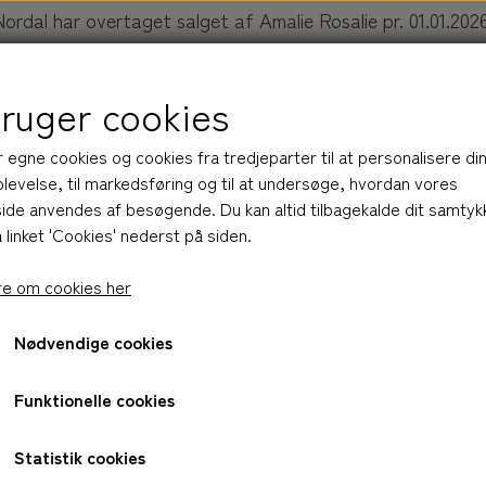
Nordal har overtaget salget af Amalie Rosalie pr. 01.01.2026
Køb dine produkter her:
nordal.dk/collections/amalie-rosali
bruger cookies
r egne cookies og cookies fra tredjeparter til at personalisere di
levelse, til markedsføring og til at undersøge, hvordan vores
de anvendes af besøgende. Du kan altid tilbagekalde dit samtyk
 linket 'Cookies' nederst på siden.
R
BLIV INSPIRERET
OM AMALIE ROSALIE
NOR
e om cookies her
Nødvendige cookies
HUDPLEJE
BAR
HÅND LOTION
Funktionelle cookies
R
LOTION
HÅRPLEJE
BALM
Statistik cookies