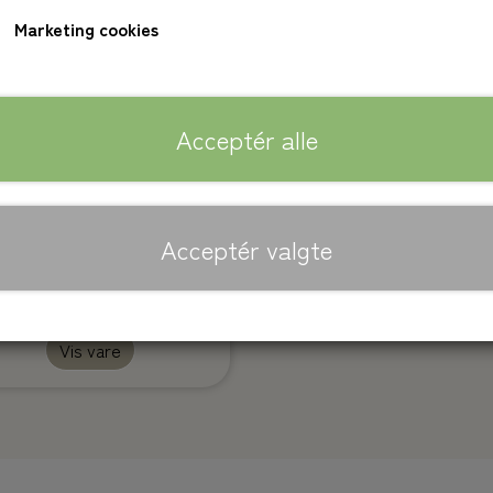
KROPSOLIE
Marketing cookies
BADESALT
LÆBEPLEJE
Acceptér alle
Acceptér valgte
bath salt | HERB, 230g
Vis vare