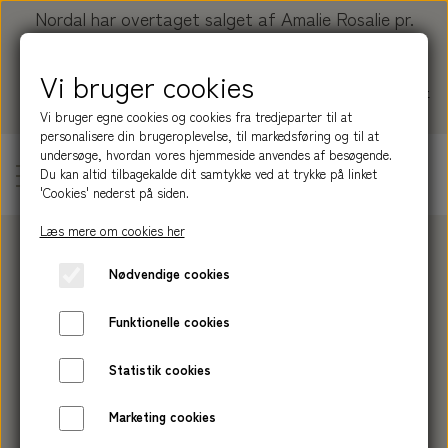
Nordal har overtaget salget af Amalie Rosalie pr.
01.01.2026.
Vi bruger cookies
Køb dine produkter her:
nordal.dk/collections/amalie-
rosalie
Vi bruger egne cookies og cookies fra tredjeparter til at
personalisere din brugeroplevelse, til markedsføring og til at
undersøge, hvordan vores hjemmeside anvendes af besøgende.
Du kan altid tilbagekalde dit samtykke ved at trykke på linket
'Cookies' nederst på siden.
Læs mere om cookies her
PRODUKTER
Nødvendige cookies
SERIER
BLIV INSPIRERET
Funktionelle cookies
HÅRPLEJE
NATURE
OM AMALIE ROSALIE
Statistik cookies
SHAMPOOBAR
HUDPLEJE
GROUND
HISTORIEN
Marketing cookies
NORDAL
HÅND LOTION
BALSAMBAR
MEADOW
SÆBE