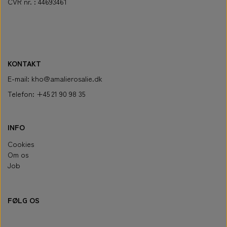
CVR nr. : 44693461
KONTAKT
E-mail: kho@amalierosalie.dk
Telefon: +45 21 90 98 35
INFO
Cookies
Om os
Job
FØLG OS