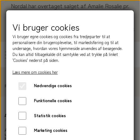
Nordal har overtaget salget af Amalie Rosalie pr.
01.01.2026.
Vi bruger cookies
Køb dine produkter her:
nordal.dk/collections/amalie-
rosalie
Vi bruger egne cookies og cookies fra tredjeparter til at
personalisere din brugeroplevelse, til markedsføring og til at
undersøge, hvordan vores hjemmeside anvendes af besøgende.
Du kan altid tilbagekalde dit samtykke ved at trykke på linket
'Cookies' nederst på siden.
Læs mere om cookies her
PRODUKTER
Nødvendige cookies
Forside
Forhandlerpriser - kræver B2B log in
SERIER
BLIV INSPIRERET
Funktionelle cookies
HÅRPLEJE
NATURE
OM AMALIE ROSALIE
Statistik cookies
SHAMPOOBAR
HUDPLEJE
GROUND
HISTORIEN
Amalie Rosalie bygger på generationers passion for
Marketing cookies
NORDAL
ukompliceret og ærlig kropspleje, hvor respekten for både
HÅND LOTION
BALSAMBAR
MEADOW
SÆBE
håndværket og råvarerne er i centrum.