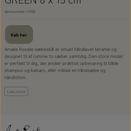
Varenummer: 11068
Køb her
Amalie Rosalie sæbeskål er smukt håndlavet keramik og
designet til at rumme to sæber samtidig. Den store model
er perfekt til dig, der ønsker praktisk opbevaring til både
shampoo og balsam, eller måske en håndsæbe og
håndlotion.
En sæbeskål er ikke kun dekorativ – den er også vigtig for at
Læs mere
forlænge levetiden på dine sæber. Ved at løfte sæberne fra
underlaget sikrer sæbeskålen optimal luftgennemstrømning,
så sæberne kan tørre hurtigt mellem brug. Det holder dem
faste, lækre og drøje i længere tid.
Den håndlavede keramik giver et elegant og naturligt udtryk,