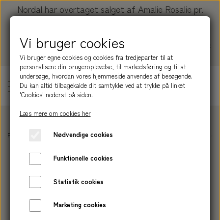
Nordal har overtaget salget af Amalie Rosalie pr.
01.01.2026.
Vi bruger cookies
Køb dine produkter her:
nordal.dk/collections/amalie-
rosalie
Vi bruger egne cookies og cookies fra tredjeparter til at
personalisere din brugeroplevelse, til markedsføring og til at
undersøge, hvordan vores hjemmeside anvendes af besøgende.
Du kan altid tilbagekalde dit samtykke ved at trykke på linket
'Cookies' nederst på siden.
Læs mere om cookies her
PRODUKTER
Nødvendige cookies
Forside
TILBEHØR
SÆBESKÅLE
ceramic soap tray large | GREEN 8 x 1
SERIER
BLIV INSPIRERET
Funktionelle cookies
HÅRPLEJE
NATURE
OM AMALIE ROSALIE
Statistik cookies
SHAMPOOBAR
HUDPLEJE
GROUND
HISTORIEN
Marketing cookies
NORDAL
HÅND LOTION
BALSAMBAR
MEADOW
SÆBE