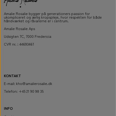
der passer ind i ethvert badeværelse.
Amalie Rosalie bygger på generationers passion for
Om produktet:
ukompliceret og ærlig kropspleje, hvor respekten for både
Produktionen er bæredygtig, idet der anvendes 30 %
håndværket og råvarerne er i centrum.
genanvendt keramik, og fremstillingen sker ved hjælp af
Amalie Rosalie Aps
solenergi og genanvendt vand.
Udsigten 7C, 7000 Fredericia
CVR nr. : 44693461
KONTAKT
E-mail: kho@amalierosalie.dk
Telefon: +45 21 90 98 35
INFO