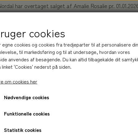
Nordal har overtaget salget af Amalie Rosalie pr. 01.01.2026
Køb dine produkter her:
nordal.dk/collections/amalie-rosali
bruger cookies
r egne cookies og cookies fra tredjeparter til at personalisere di
levelse, til markedsføring og til at undersøge, hvordan vores
de anvendes af besøgende. Du kan altid tilbagekalde dit samtyk
 linket 'Cookies' nederst på siden.
R
BLIV INSPIRERET
OM AMALIE ROSALIE
NOR
e om cookies her
Nødvendige cookies
HUDPLEJE
ml
BAR
HÅND LOTION
multi balm | NATURE, 60 m
Funktionelle cookies
R
LOTION
HÅRPLEJE
BALM
Statistik cookies
Varenummer: 11026