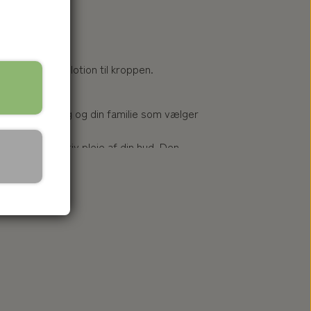
e og nærende lotion til kroppen.
le familien.
t egnede til dig og din familie som vælger
rager til effektiv pleje af din hud. Den
af fugt.
velegnet til hverdagsbrug, og kan bruges så