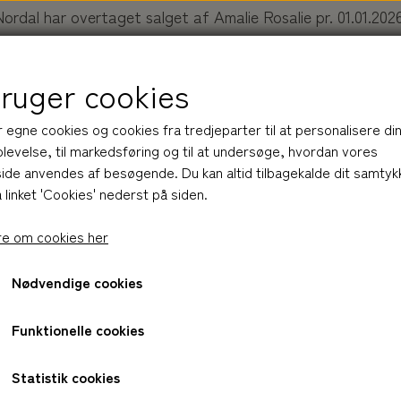
Nordal har overtaget salget af Amalie Rosalie pr. 01.01.2026
Køb dine produkter her:
nordal.dk/collections/amalie-rosali
bruger cookies
r egne cookies og cookies fra tredjeparter til at personalisere di
levelse, til markedsføring og til at undersøge, hvordan vores
de anvendes af besøgende. Du kan altid tilbagekalde dit samtyk
 linket 'Cookies' nederst på siden.
R
BLIV INSPIRERET
OM AMALIE ROSALIE
NOR
e om cookies her
Nødvendige cookies
HUDPLEJE
BAR
HÅND LOTION
lotion | NATURE, 300 ml
Funktionelle cookies
R
LOTION
HÅRPLEJE
BALM
Statistik cookies
Varenummer: 11006