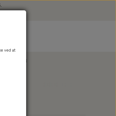
.
e
n
ke ved at
DAL
LOGIN
SÆBE
TILBEHØR
SÆBE
BAD
TILBEHØR SÆBE
SÆBESKÅLE
ÆTERISKE OLIER