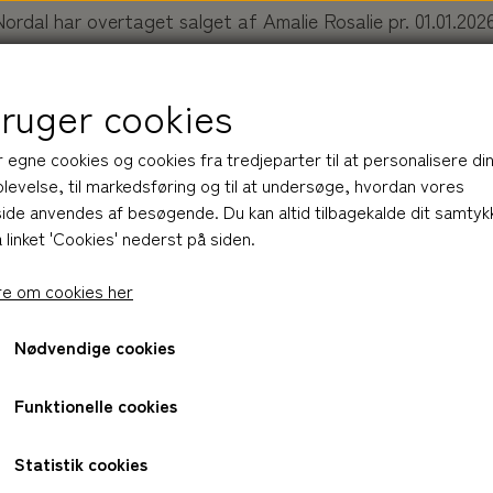
Nordal har overtaget salget af Amalie Rosalie pr. 01.01.2026
Køb dine produkter her:
nordal.dk/collections/amalie-rosali
bruger cookies
r egne cookies og cookies fra tredjeparter til at personalisere di
levelse, til markedsføring og til at undersøge, hvordan vores
de anvendes af besøgende. Du kan altid tilbagekalde dit samtyk
 linket 'Cookies' nederst på siden.
R
BLIV INSPIRERET
OM AMALIE ROSALIE
NOR
e om cookies her
Nødvendige cookies
HUDPLEJE
ss, 180 g
BAR
HÅND LOTION
lava stone | glass, 180 g
Funktionelle cookies
R
LOTION
HÅRPLEJE
BALM
Statistik cookies
Varenummer: 11048