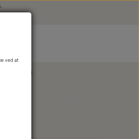
.
e
n
ke ved at
DAL
LOGIN
SÆBE
TILBEHØR
SÆBE
BAD
TILBEHØR SÆBE
SÆBESKÅLE
ÆTERISKE OLIER