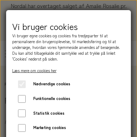
Nordal har overtaget salget af Amalie Rosalie pr.
01.01.2026.
Vi bruger cookies
Køb dine produkter her:
nordal.dk/collections/amalie-
rosalie
Vi bruger egne cookies og cookies fra tredjeparter til at
personalisere din brugeroplevelse, til markedsføring og til at
undersøge, hvordan vores hjemmeside anvendes af besøgende.
Du kan altid tilbagekalde dit samtykke ved at trykke på linket
'Cookies' nederst på siden.
Læs mere om cookies her
PRODUKTER
Nødvendige cookies
Forside
Forhandlerpriser - kræver B2B log in
SERIER
BLIV INSPIRERET
Forhandlerpriser - kræver B2B log in
Funktionelle cookies
HÅRPLEJE
NATURE
OM AMALIE ROSALIE
Statistik cookies
SHAMPOOBAR
HUDPLEJE
GROUND
Ingen varer i denne kategori
HISTORIEN
Marketing cookies
NORDAL
HÅND LOTION
BALSAMBAR
MEADOW
SÆBE